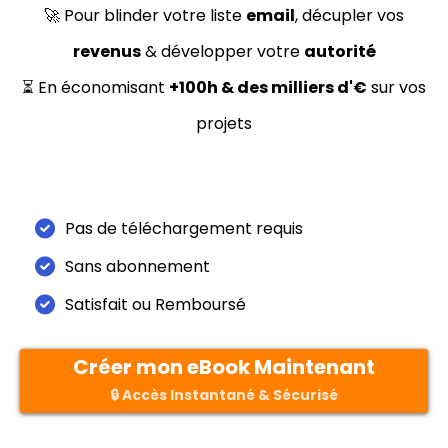
i
🚀 Pour blinder votre liste
email
, décupler vos
i
revenus
& développer votre
autorité
t
⏳ En économisant
+100h & des milliers d'€
sur vos
projets
Pas de téléchargement requis
Sans abonnement
Satisfait ou Remboursé
Créer mon eBook Maintenant
🔒 Accès Instantané & Sécurisé