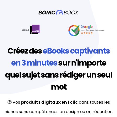
f
t
Créez des
eBooks captivants
l
t
en 3 minutes
sur n'importe
quel sujet sans rédiger un seul
mot
t
⏱️ Vos
produits digitaux en 1 clic
dans toutes les
t
niches sans compétences en design ou en rédaction
f