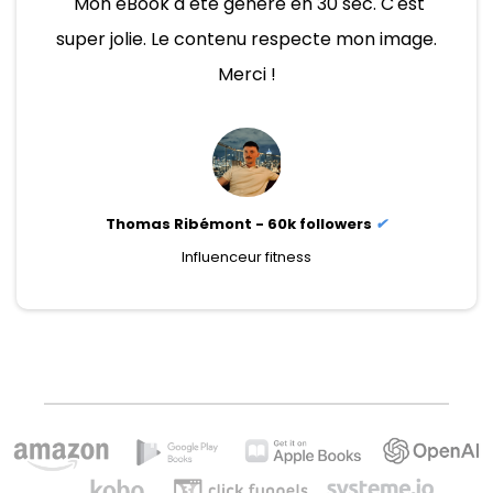
"Mon eBook a été généré en 30 sec. C'est
super jolie. Le contenu respecte mon image.
Merci !
Thomas Ribémont - 60k followers
✔
Influenceur fitness